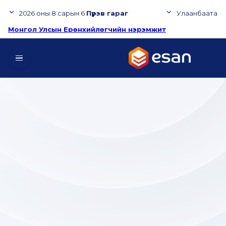
Үндэсний цахим сан
2026
оны
8
сарын
6
Пүрэв гараг
Улаанбаатар
Монгол Улсын Ерөнхийлөгчийн нэрэмжит