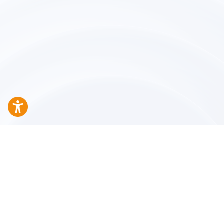
Бидний тухай
Үйлчилгээний нөхцөл
Нууцлалын бодлого
Хамтран ажиллах