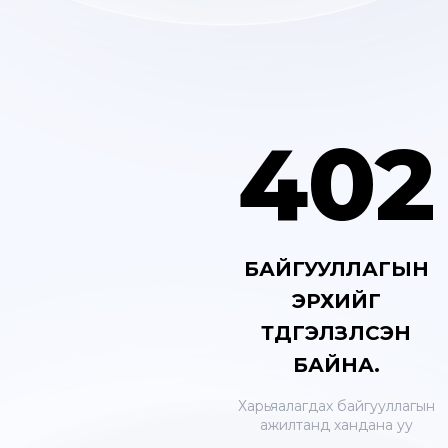
402
БАЙГУУЛЛАГЫН
ЭРХИЙГ
ТҮДГЭЛЗҮҮЛСЭН
БАЙНА.
Харьяалагдах байгууллагын
ажилтанд хандана уу